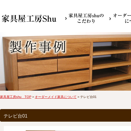
家具屋工房shu TOP
>
オーダーメイド家具について
> テレビ台01
テレビ台01