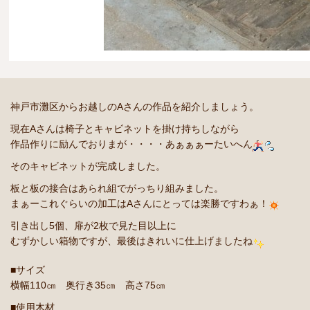
神戸市灘区からお越しのAさんの作品を紹介しましょう。
現在Aさんは椅子とキャビネットを掛け持ちしながら
作品作りに励んでおりまが・・・・あぁぁぁーたいへん
そのキャビネットが完成しました。
板と板の接合はあられ組でがっちり組みました。
まぁーこれぐらいの加工はAさんにとっては楽勝ですわぁ！
引き出し5個、扉が2枚で見た目以上に
むずかしい箱物ですが、最後はきれいに仕上げましたね
■サイズ
横幅110㎝ 奥行き35㎝ 高さ75㎝
■使用木材