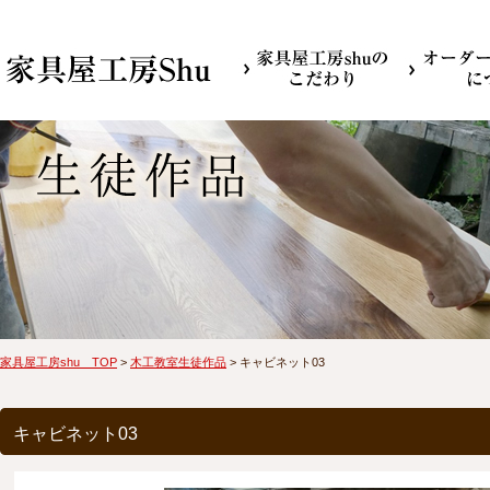
家具屋工房shu TOP
>
木工教室生徒作品
> キャビネット03
キャビネット03