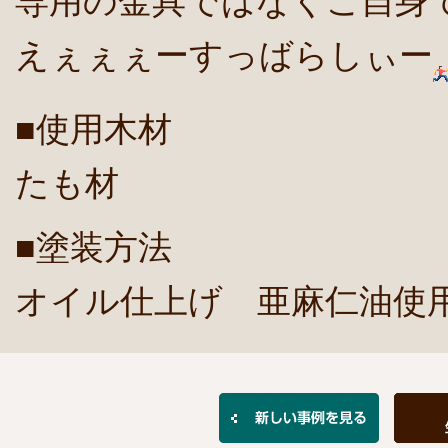
専用の金具ではなくご自身
えぇぇぇーすっばらしぃー
■使用木材
たも材
■塗装方法
オイル仕上げ 亜麻仁油使