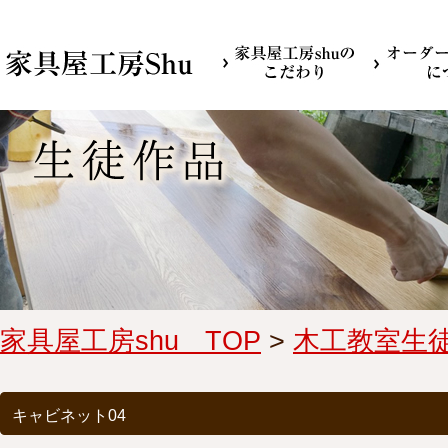
家具屋工房shu TOP
>
木工教室生
キャビネット04