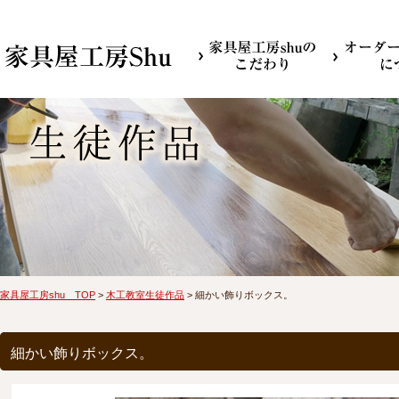
家具屋工房shu TOP
>
木工教室生徒作品
> 細かい飾りボックス。
細かい飾りボックス。